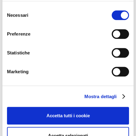
Acciughe in salsa d’alloro
Selezione
Robioline alla monferrina
Necessari
del
Vitello Tonnato
consenso
Cipolle ripiene al forno
Preferenze
Fritto misto alla piemontese
con contorni
Statistiche
Gelato con mostarda d’uva
Marketing
Nei prossimi giorni la selezione dei vini
Il costo della serata, vini compresi, è di € 40 per i soci
Mostra dettagli
Go Wine, € 45 per gli ospiti.
I posti sono limitati ed è necessaria la prenotazione
Accetta tutti i cookie
contattando la sede di Go Wine al numero 0173
364631 entro lunedì 29 novembre p.v.
Accetta selezionati