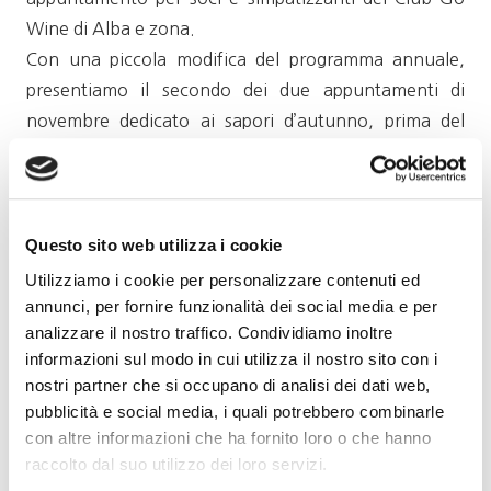
Wine di Alba e zona.
Con una piccola modifica del programma annuale,
presentiamo il secondo dei due appuntamenti di
novembre dedicato ai sapori d’autunno, prima del
tradizionale evento con il bollito di Carrù in dicembre.
Martedì 30 novembre saremo ospiti di un locale di
grande tradizione: il ristorante Garibaldi di Cisterna
Questo sito web utilizza i cookie
d’Asti, da anni socio di Go Wine e già in passato sede
Utilizziamo i cookie per personalizzare contenuti ed
di nostri appuntamenti conviviali.
annunci, per fornire funzionalità dei social media e per
analizzare il nostro traffico. Condividiamo inoltre
Il menu sarà incentrato sul Fritto misto e su una
informazioni sul modo in cui utilizza il nostro sito con i
selezione di cinque vini rossi, fra Piemonte e resto
nostri partner che si occupano di analisi dei dati web,
d’Italia, in uno sfizioso gioco di abbinamenti.
pubblicità e social media, i quali potrebbero combinarle
con altre informazioni che ha fornito loro o che hanno
Il menù
raccolto dal suo utilizzo dei loro servizi.