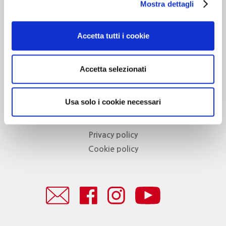
Mostra dettagli
Associazione Go Wine
Accetta tutti i cookie
Via Vida, 6
12051 Alba (Cn)
tel. +39 0173 364631
Accetta selezionati
Codice fiscale e P.IVA: 02809130046
Codice SDI: USAL8PV
PEC gowine@legalmail.it
Usa solo i cookie necessari
info@gowinet.it
Privacy policy
Cookie policy