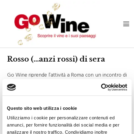
Rosso (…anzi rossi) di sera
Go Wine riprende l’attività a Roma con un incontro di
degustazione dedicato ai soci e ai loro amici.
La data è quella di martedì 23 gennaio, nuovamente
presso il Rosemary Terre e Sapori in Via Modena.
Questo sito web utilizza i cookie
Un’occasione dedicata ai soci e ai loro amici con
l’intento di stabilire un momento di incontro e di
Utilizziamo i cookie per personalizzare contenuti ed
annunci, per fornire funzionalità dei social media e per
degustazione e nell’intento di offrire una sempre
analizzare il nostro traffico. Condividiamo inoltre
maggiore opportunità di appuntamenti Go Wine a