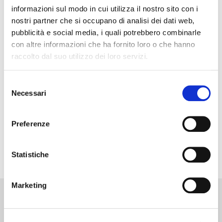
informazioni sul modo in cui utilizza il nostro sito con i
Roma.
nostri partner che si occupano di analisi dei dati web,
Il tema della degustazione prevede un percorso dal
pubblicità e social media, i quali potrebbero combinarle
Nord al Sud dell’Italia con 9 vini rossi, privilegiando i
con altre informazioni che ha fornito loro o che hanno
monovitigni (e una sorpresa) che raccontano
raccolto dal suo utilizzo dei loro servizi.
ciascuno un’emozione, una terra da scoprire.
Il locale proporrà un piatto fisso da accompagnare
Selezione
Necessari
del
con la degustazione e sarà possibile – per chi lo
consenso
desidera – integrare con altri piatti sempre proposti
Preferenze
dal locale.
Il costo della serata è di € 22 per i Soci Go Wine, € 26
Statistiche
per gli ospiti.
Marketing
Go Wine