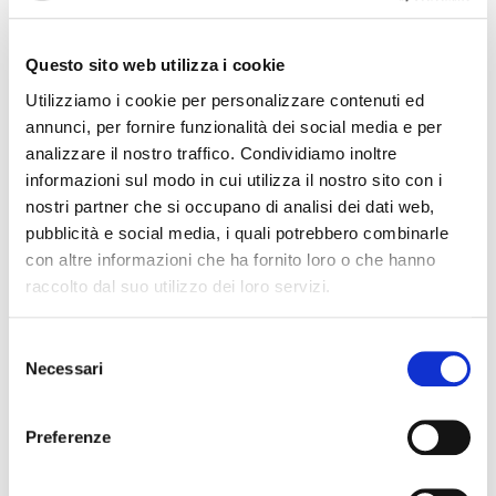
mercoledì 20 aprile
Questo sito web utilizza i cookie
Un percorso di degustazione lungo tutta la penisola,
Utilizziamo i cookie per personalizzare contenuti ed
con 9 vini rossi da monovitigno (con qualche
annunci, per fornire funzionalità dei social media e per
eccezione e una sorpresa) che raccontano ciascuno
analizzare il nostro traffico. Condividiamo inoltre
un’emozione, una terra da scoprire.
informazioni sul modo in cui utilizza il nostro sito con i
nostri partner che si occupano di analisi dei dati web,
Ai vini saranno abbinate alcune creazioni dalla
pubblicità e social media, i quali potrebbero combinarle
cucina, con la possibilità – per chi vuole – di integrare
con altre informazioni che ha fornito loro o che hanno
a pagamento con altri piatti
raccolto dal suo utilizzo dei loro servizi.
SAVE THE DATE: nei prossimi giorni l’elenco dei
Selezione
piatti in abbinamento!
Necessari
del
consenso
Il costo della serata è di € 20 per i Soci Go Wine, € 24
Preferenze
per gli ospiti
Ricordiamo che è obbligatorio essere muniti di