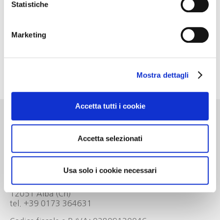
Statistiche
Green Pass
Prenotazione OBBLIGATORIA
Marketing
Per info e prenotazione scrivere a
ufficio.soci@gowinet.it
Mostra dettagli
ufficio.soci@gowinet.it
Accetta tutti i cookie
Accetta selezionati
Go Wine
Associazione Go Wine
Usa solo i cookie necessari
Via Vida, 6
12051 Alba (Cn)
tel. +39 0173 364631