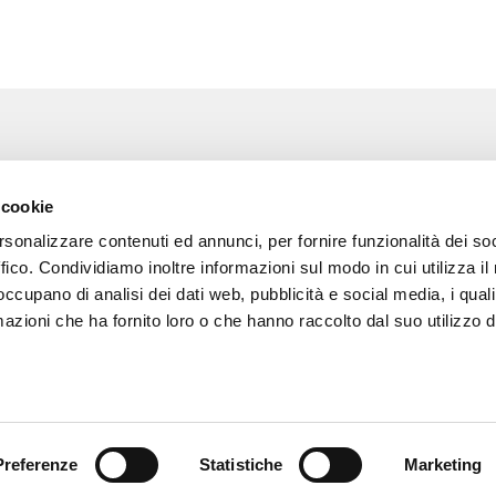
Associazione Go Wine
Wine
 cookie
ssociazione
Via Vida, 6
rsonalizzare contenuti ed annunci, per fornire funzionalità dei so
12051 Alba (Cn)
 amici di Go Wine
tel. +39 0173 364631
ffico. Condividiamo inoltre informazioni sul modo in cui utilizza il 
 occupano di analisi dei dati web, pubblicità e social media, i qual
a stampa
Codice fiscale e P.I
azioni che ha fornito loro o che hanno raccolto dal suo utilizzo d
02809130046
tatti
Codice SDI: USAL8PV
PEC gowine@legalmail.it
info@gowinet.it
Preferenze
Statistiche
Marketing