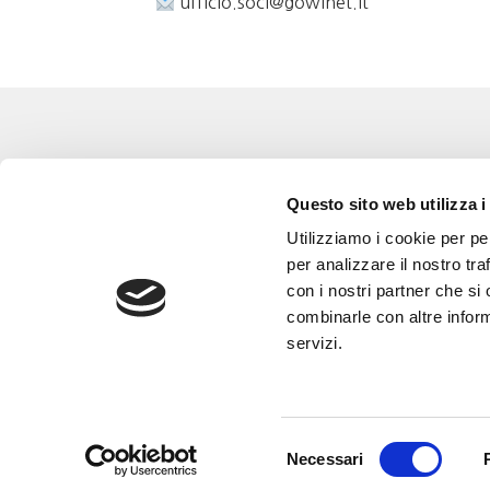
ufficio.soci@gowinet.it
Eventi
Go 
Questo sito web utilizza i
Corsi e Progetti culturali
L’a
Utilizziamo i cookie per pe
Privacy policy
Gli
per analizzare il nostro tra
con i nostri partner che si
Cookie policy
Are
combinarle con altre inform
Con
servizi.
Selezione
Necessari
del