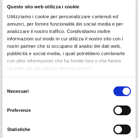
Questo sito web utilizza i cookie
– Sabato 17 e domenica 18 aprile: Go Wine Weekend
Montalcino
Utilizziamo i cookie per personalizzare contenuti ed
annunci, per fornire funzionalità dei social media e per
– Sabato 22 maggio: Percorsi in cantina
analizzare il nostro traffico. Condividiamo inoltre
Collefrisio a Frisa
informazioni sul modo in cui utilizza il nostro sito con i
nostri partner che si occupano di analisi dei dati web,
– Sabato 12 giugno: Go Wine Day
pubblicità e social media, i quali potrebbero combinarle
Percorso in Umbria: Montefalco e il Sagrantino
con altre informazioni che ha fornito loro o che hanno
raccolto dal suo utilizzo dei loro servizi.
– Sabato 7 agosto: Castello di Capestrano
Festa del Vino con le cantine dell’Abruzzo e Moscato
Selezione
Wine Festival in Tour
Necessari
del
consenso
– Sabato 18 settembre: Percorsi in cantina
Preferenze
Dora Sarchese a Ortona
– In ottobre: Ristorante Voglia di Pizza
Statistiche
Appuntamento conviviale con degustazione tematica