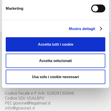
Marketing
Per avere maggiori informazioni e contattare il Club:
0173 364631
ufficio.soci@gowinet.it
Mostra dettagli
Accetta tutti i cookie
Go Wine
Accetta selezionati
Associazione Go Wine
Via Vida, 6
Usa solo i cookie necessari
12051 Alba (Cn)
tel. +39 0173 364631
Codice fiscale e P.IVA: 02809130046
Codice SDI: USAL8PV
PEC gowine@legalmail.it
info@gowinet.it