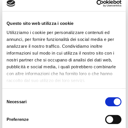
La proposta prevede una giornata diversa, rispetto
agli appuntamenti tradizionali in città, incontrando
Questo sito web utilizza i cookie
due cantine del territorio.
Per domenica 3 dicembre è prevista la visita al
Utilizziamo i cookie per personalizzare contenuti ed
annunci, per fornire funzionalità dei social media e per
mattino della cantina Paltrinieri di Sorbara, una
analizzare il nostro traffico. Condividiamo inoltre
cantina di impronta familiare con oltre 90 anni di
informazioni sul modo in cui utilizza il nostro sito con i
attività. La visita in cantina propone una sorta di full
nostri partner che si occupano di analisi dei dati web,
immersion nel lambrusco in uno dei territori di
pubblicità e social media, i quali potrebbero combinarle
maggiore vocazione: ovvero il lambrusco modenese
con altre informazioni che ha fornito loro o che hanno
di Sorbara, prodotto nella sottozona del Cristo. La
raccolto dal suo utilizzo dei loro servizi.
degustazione riguarderà una selezione di 5 vini, fra i
principali vini della cantina.
Selezione
Necessari
del
La giornata proseguirà verso Castelvetro di Modena
consenso
per la visita alla cantina Opera 02 di Mattia
Preferenze
Montanari che presenta selezioni Lambrusco
Grasparossa, con la sede in un bel sito in collina.