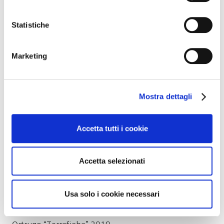
Seguirà il pranzo-degustazione nell’agriturismo
Statistiche
aziendale.
Il menù
Marketing
Coppa, salame, pancetta piacentini DOP,
verdure dell’orto in agrodolce, torta fritta
Mostra dettagli
Il trittico di tortelli di ricotta
con le paste bianca, rossa e verde
Accetta tutti i cookie
Grana Padano caseificio Borgonovo 30 mesi
Fondente al cioccolato con gelato
Accetta selezionati
In degustazione
Usa solo i cookie necessari
Sauvignon 2019