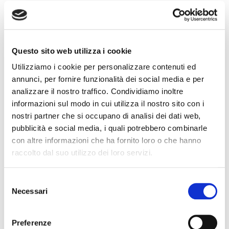
poi nel 1984 di lasciare definitivamente gli studi in
medicina per dedicarsi alla vitivinicoltura. Il panorama
produttivo bene esprime le varietà del territorio: un
cenno merita la malvasia di Candia aromatica da cui
Questo sito web utilizza i cookie
ricava la Malvasia Sorriso di Cielo, vino in produzione
Utilizziamo i cookie per personalizzare contenuti ed
dal 1991. Interessante anche la sequenza delle
annunci, per fornire funzionalità dei social media e per
analizzare il nostro traffico. Condividiamo inoltre
etichette di Gutturnio, legate alla storica
informazioni sul modo in cui utilizza il nostro sito con i
denominazione piacentina.
nostri partner che si occupano di analisi dei dati web,
Il programma prevede la visita alla cantina e a seguire
pubblicità e social media, i quali potrebbero combinarle
al Museo del vino, ricco di strumenti d’epoca (tra cui
con altre informazioni che ha fornito loro o che hanno
una botte oblunga da Vin Santo del 1850), e un
raccolto dal suo utilizzo dei loro servizi.
archivio-biblioteca con bollettini, manifesti
pubblicitari, cartoline e piantine storiche, mappe
Selezione
Necessari
catastali e volumi rari di enologia e viticoltura) che
del
consenso
conta davvero pochi uguali in tutto il territorio
nazionale.
Preferenze