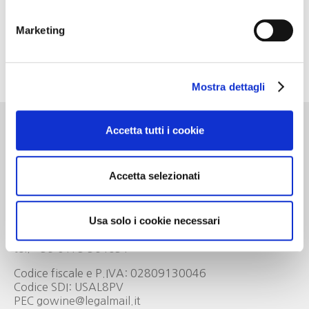
lunedì 14 settembre contattando la sede di Go Wine
al numero di telefono 0173 364631.
Marketing
Per informazioni: Ufficio Soci Go Wine tel.
0173364631 e.mail ufficio.soci@gowinet.it
Mostra dettagli
Accetta tutti i cookie
Go Wine
Accetta selezionati
Associazione Go Wine
Usa solo i cookie necessari
Via Vida, 6
12051 Alba (Cn)
tel. +39 0173 364631
Codice fiscale e P.IVA: 02809130046
Codice SDI: USAL8PV
PEC gowine@legalmail.it