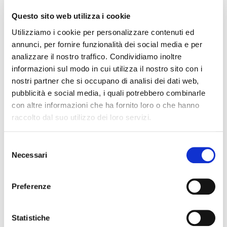
bruschetta pugliese, polpette di melanzane,
Questo sito web utilizza i cookie
caponata pugliese, fichi e capocollo e caciocavallo
Utilizziamo i cookie per personalizzare contenuti ed
podolico ai ferri.
annunci, per fornire funzionalità dei social media e per
Sarà poi possibile integrare con altro piatto proposto
analizzare il nostro traffico. Condividiamo inoltre
dal locale:
risotto con cozze e patate (Tiella)
€ 9
informazioni sul modo in cui utilizza il nostro sito con i
nostri partner che si occupano di analisi dei dati web,
Il costo della serata è di € 18 per i Soci Go Wine, € 22
pubblicità e social media, i quali potrebbero combinarle
per gli ospiti.
con altre informazioni che ha fornito loro o che hanno
raccolto dal suo utilizzo dei loro servizi.
L’evento si svolgerà in piena sicurezza: con tavoli da 4
posti con il dovuto distanziamento, presenza di
Selezione
igienizzanti per le mani, le coppie che partecipano
Necessari
del
avranno un loro singolo tavolo. Con la possibilità di
consenso
formare gruppi di amici a tavola, sempre con il
Preferenze
distanziamento previsto.
Statistiche
I posti sono numerati ed è necessario prenotare entro