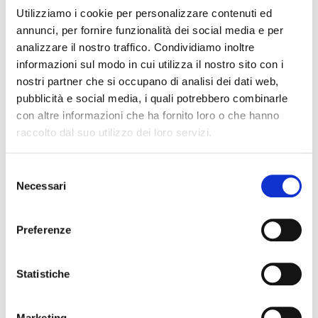
Cinzano), visita cantina, degustazione e pranzo;
Utilizziamo i cookie per personalizzare contenuti ed
annunci, per fornire funzionalità dei social media e per
ore 14.30 trasferimento presso Tenuta
analizzare il nostro traffico. Condividiamo inoltre
Tamburnin (Frazione Bardella, 2/4 Castelnuovo
informazioni sul modo in cui utilizza il nostro sito con i
Don Bosco). Visita alla cantina e degustazione.
nostri partner che si occupano di analisi dei dati web,
pubblicità e social media, i quali potrebbero combinarle
La cantina
sorge sulle colline di Torino, ad
con altre informazioni che ha fornito loro o che hanno
Rossotto
raccolto dal suo utilizzo dei loro servizi.
una altezza di 60 mslm. E’ condotta da Stefano
Rossotto con i figli Matteo che segue il lavoro in
Selezione
vigna e in cantina e Federico che si dedica anche alla
Necessari
del
parte commerciale. I vigneti sono situati a Cinzano e
consenso
nella vicina Moncucco: i Rossotto sono impegnati a
Preferenze
praticare un sistema di agricoltura ecocompatibile.
La produzione si incentra su diverse interpretazioni di
Statistiche
Freisa, cui si aggiungono altre varietà autoctone
come Malvasia e Bonarda, e recentemente il
nebbiolo e le sperimentazioni con il Sauvignon.
Marketing