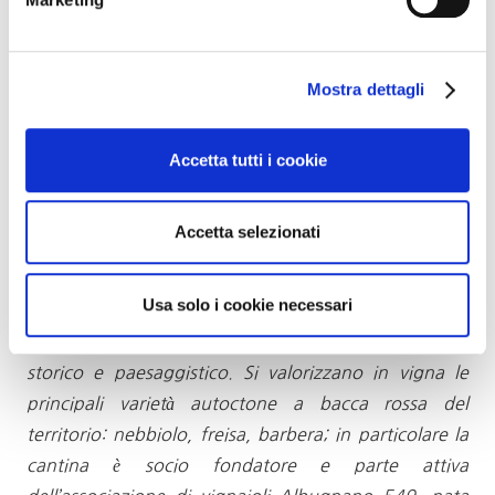
Recentemente è stato aperto l’agriturismo “Tenuta la
Serra” che ci ospiterà per il pranzo.
Mostra dettagli
La cantina
racconta una storia di
Tenuta Tamburnin
Accetta tutti i cookie
famiglia con tre sorelle: Elena, Valeria e Claudia
Gaidano a fare squadra, con la presenza dei genitori
Accetta selezionati
Piergiorgio e Valeria. L’inizio dell’attività è del 2004,
con il recupero in Castelnuovo Don Bosco di una
Usa solo i cookie necessari
Tenuta originaria della seconda metà del ‘700 oggi
posta sotto la salvaguardia dei beni di interesse
storico e paesaggistico. Si valorizzano in vigna le
principali varietà autoctone a bacca rossa del
territorio: nebbiolo, freisa, barbera; in particolare la
cantina è socio fondatore e parte attiva