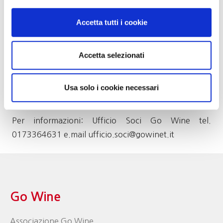
*****
Accetta tutti i cookie
Costo della serata: € 43 per i soci; € 48 per gli ospiti.
Accetta selezionati
I posti sono limitati e, viste anche le nuove
disposizioni, è necessaria la prenotazione
contattando la sede di Go Wine al numero 0173
Usa solo i cookie necessari
364631 entro mercoledì 17 giugno p.v..
Per informazioni: Ufficio Soci Go Wine tel.
0173364631 e.mail ufficio.soci@gowinet.it
Go Wine
Associazione Go Wine