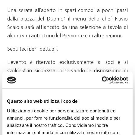
Una serata all’aperto in spazi comodi a pochi passi
dalla piazza del Duomo: il menu dello chef Flavio
Scaiola sarà affiancato da una selezione a tavola di
alcuni vini autoctoni del Piemonte e di altre regioni.
Seguiteci per i dettagli.
L’evento è riservato esclusivamente ai soci e si
svolgerà in sicurezza, osservando le disposizione di
legge, per quanto riguarda l’accesso, la sistemazione
dei tavoli, il servizio.
Info e prenotazioni a ufficio.soci@gowinet.it
Questo sito web utilizza i cookie
Utilizziamo i cookie per personalizzare contenuti ed
Il menu
annunci, per fornire funzionalità dei social media e per
analizzare il nostro traffico. Condividiamo inoltre
Tris di antipasti della tradizione di Langa
informazioni sul modo in cui utilizza il nostro sito con i