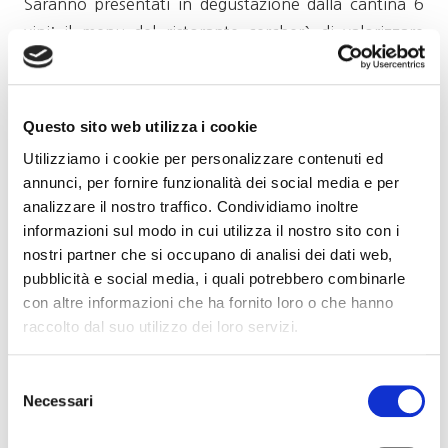
Saranno presentati in degustazione dalla cantina 6
vini; il menu del ristorante cercherà di valorizzare
l’abbinamento.
L’evento si svolgerà in piena sicurezza: con tavoli da 6
Questo sito web utilizza i cookie
posti con il dovuto distanziamento, presenza di
Utilizziamo i cookie per personalizzare contenuti ed
igienizzanti per le mani, le coppie che partecipano
annunci, per fornire funzionalità dei social media e per
avranno un loro singolo tavolo. Con la possibilità di
analizzare il nostro traffico. Condividiamo inoltre
formare gruppi di amici a tavola, sempre con il
informazioni sul modo in cui utilizza il nostro sito con i
distanziamento previsto. Ricordiamo che per
nostri partner che si occupano di analisi dei dati web,
partecipare è necessario essere muniti di Green pass.
pubblicità e social media, i quali potrebbero combinarle
con altre informazioni che ha fornito loro o che hanno
Ecco i vini proposti in degustazione a tavola dalla
raccolto dal suo utilizzo dei loro servizi.
cantina Cieck
Selezione
Erbaluce di Caluso Spumante “San Giorgio” 2017
Necessari
del
consenso
Erbaluce di Caluso “Vigna Misobolo” 2019