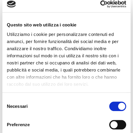
Vittorio Emanuele II, oggi recuperato dalla Regione
Piemonte: ospita nelle vicinanze il Centro
Internazionale del Cavallo, con un’attività di
Questo sito web utilizza i cookie
ristorazione e accoglienza in grandi spazi.
Utilizziamo i cookie per personalizzare contenuti ed
annunci, per fornire funzionalità dei social media e per
L’evento si svolgerà in piena sicurezza: con tavoli da 4
analizzare il nostro traffico. Condividiamo inoltre
posti con il dovuto distanziamento, presenza di
informazioni sul modo in cui utilizza il nostro sito con i
igienizzanti per le mani, le coppie che partecipano
nostri partner che si occupano di analisi dei dati web,
pubblicità e social media, i quali potrebbero combinarle
avranno un loro singolo tavolo. Con la possibilità di
con altre informazioni che ha fornito loro o che hanno
formare gruppi di amici a tavola, sempre con il
raccolto dal suo utilizzo dei loro servizi.
distanziamento previsto.
Ecco il
menù
Selezione
Necessari
del
Tagliere di affettati misti
consenso
Preferenze
Bagna Caùda con verdure