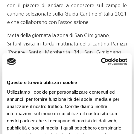
con il piacere di andare a conoscere sul campo le
cantine selezionate sulla Guida Cantine d’Italia 2021
e che collaborano con l’associazione.
Meta della giornata la zona di San Gimignano.
Si farà visita in tarda mattinata della cantina Panizzi
(Podere Santa Margherita 34, San Gimignano –
www.panizzi.it), che costituisce una delle più
affidabili e apprezzate realtà nel comprensorio di San
Gimignano. Nei pressi della storica cantina di Panizzi i
Questo sito web utilizza i cookie
5 ettari della Vigna Margherita, vero e proprio cru di
Utilizziamo i cookie per personalizzare contenuti ed
vernaccia, che, soprattutto nella versione Riserva, sa
annunci, per fornire funzionalità dei social media e per
reggere il tempo come un grande rosso e contribuisce
analizzare il nostro traffico. Condividiamo inoltre
all’affermazione di un diverso modo di intendere e
informazioni sul modo in cui utilizza il nostro sito con i
comunicare i grandi bianchi italiani. Dopo la visita alla
nostri partner che si occupano di analisi dei dati web,
cantina e ai vigneti la degustazione e un pranzo
pubblicità e social media, i quali potrebbero combinarle