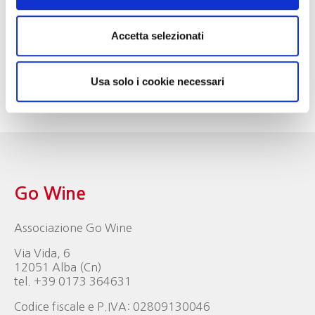
Prenotazioni alla mail ufficio.soci@gowinet.it, o
contattando i soci Marcello Paolucci e Max Neri.
Accetta selezionati
Il ritrovo per la partenza da Livorno è previsto alle ore
9,00 presso il quartiere di Porta a Terra di fronte al
Usa solo i cookie necessari
cinema multisala The Space, via Antonio Bacchelli
60.
Go Wine
Associazione Go Wine
Via Vida, 6
12051 Alba (Cn)
tel. +39 0173 364631
Codice fiscale e P.IVA: 02809130046