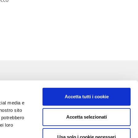
ecco
Accetta tutti i cookie
cial media e
nostro sito
Accetta selezionati
i potrebbero
VA:
ei loro
Usa solo i cookie necessari