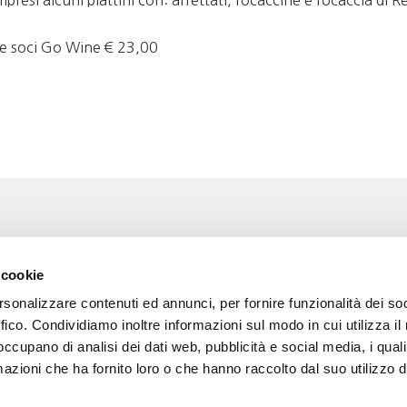
resi alcuni piattini con: affettati, focaccine e focaccia di R
ne soci Go Wine € 23,00
Associazione Go Wine
Wine
 cookie
ssociazione
Via Vida, 6
rsonalizzare contenuti ed annunci, per fornire funzionalità dei so
12051 Alba (Cn)
 amici di Go Wine
tel. +39 0173 364631
ffico. Condividiamo inoltre informazioni sul modo in cui utilizza il 
 occupano di analisi dei dati web, pubblicità e social media, i qual
a stampa
Codice fiscale e P.I
azioni che ha fornito loro o che hanno raccolto dal suo utilizzo d
02809130046
tatti
Codice SDI: USAL8PV