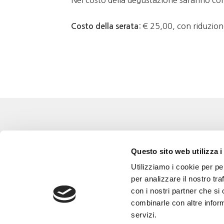
Nel costo della degustazione saranno comp
: € 25,00, con riduzio
Costo della serata
Eventi
Go 
Questo sito web utilizza i
Corsi e Progetti culturali
L’a
Utilizziamo i cookie per pe
Privacy policy
Gli
per analizzare il nostro tra
con i nostri partner che si
Cookie policy
Are
combinarle con altre inform
Con
servizi.