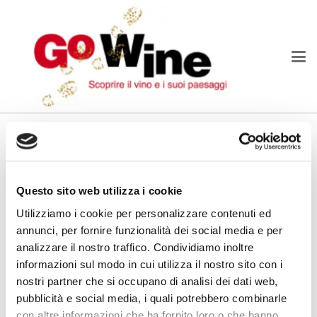
Il primo itinerario dell’anno
per i Soci de L’Aquila
Questo sito web utilizza i cookie
Il Club Go Wine de L’Aquila propone per sabato 17
Utilizziamo i cookie per personalizzare contenuti ed
febbraio un primo itinerario in cantina per aprire il
annunci, per fornire funzionalità dei social media e per
programma degli appuntamenti 2024. Un’escursione
analizzare il nostro traffico. Condividiamo inoltre
all’insegna dello spirito Go Wine, ovvero con il piacere
informazioni sul modo in cui utilizza il nostro sito con i
di andare a conoscere sul campo cantine selezionate
nostri partner che si occupano di analisi dei dati web,
sulla Guida Cantine d’Italia o che collaborano con
pubblicità e social media, i quali potrebbero combinarle
con altre informazioni che ha fornito loro o che hanno
l’associazione.