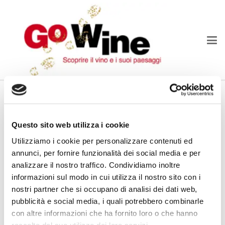
Il Brindisi di Natale!
propone a soci ed
Il Club Go Wine di Reggio Emilia
Questo sito web utilizza i cookie
enoappassionati il brindisi di Natale, un’occasione per
Utilizziamo i cookie per personalizzare contenuti ed
incontrarci e scambiarci gli auguri in un contesto
annunci, per fornire funzionalità dei social media e per
analizzare il nostro traffico. Condividiamo inoltre
dedicato. Il brindisi di Natale è in calendario
giovedi
informazioni sul modo in cui utilizza il nostro sito con i
. Saremo ospiti della
19 dicembre alle ore 19,00
nostri partner che si occupano di analisi dei dati web,
(Piazza Fontanesi, angolo via
Salumeria San Prospero,
pubblicità e social media, i quali potrebbero combinarle
Ponte Besolario). Durante l’aperitivo assaggeremo
con altre informazioni che ha fornito loro o che hanno
una selezione di Bollicine “camminando” angoli