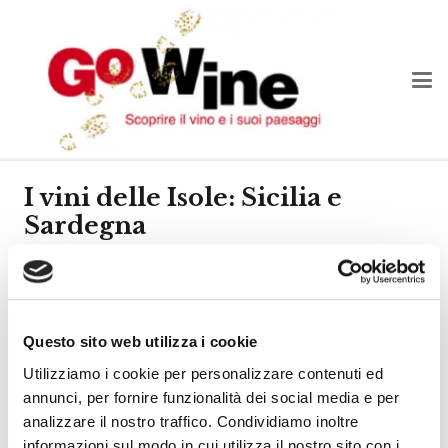
I vini delle Isole: Sicilia e
Sardegna
Go Wine continua gli appuntamenti in città con una
sfiziosa degustazione tematica in programma giovedì
5 ottobre.
Questo sito web utilizza i cookie
L’incontro si terrà presso l’Enoteca degli Ostinati di
Utilizziamo i cookie per personalizzare contenuti ed
Fabio Gangetti,
annunci, per fornire funzionalità dei social media e per
Il tema della degustazione prevede un percorso
analizzare il nostro traffico. Condividiamo inoltre
informazioni sul modo in cui utilizza il nostro sito con i
all’interno delle due grandi isole Sicilia e Sardegna con