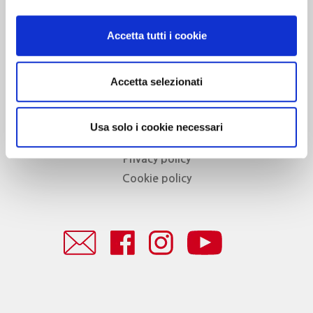
Associazione Go Wine
Via Vida, 6
Accetta tutti i cookie
12051 Alba (Cn)
tel. +39 0173 364631
Accetta selezionati
Codice fiscale e P.IVA: 02809130046
Codice SDI: USAL8PV
PEC gowine@legalmail.it
info@gowinet.it
Usa solo i cookie necessari
Privacy policy
Cookie policy