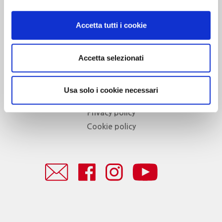
Associazione Go Wine
Via Vida, 6
Accetta tutti i cookie
12051 Alba (Cn)
tel. +39 0173 364631
Accetta selezionati
Codice fiscale e P.IVA: 02809130046
Codice SDI: USAL8PV
PEC gowine@legalmail.it
info@gowinet.it
Usa solo i cookie necessari
Privacy policy
Cookie policy