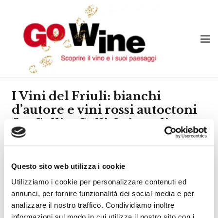
I Vini del Friuli: bianchi
d’autore e vini rossi autoctoni
fra Collio, Colli Orientali e
Isonzo
Il Club Go Wine di Prato riprende l’attività in città e
Questo sito web utilizza i cookie
propone un appuntamento in ottobre dedicato ai vini
Utilizziamo i cookie per personalizzare contenuti ed
friulani.
annunci, per fornire funzionalità dei social media e per
La data è quella di mercoledì 18 ottobre presso il
analizzare il nostro traffico. Condividiamo inoltre
informazioni sul modo in cui utilizza il nostro sito con i
Ristorante Alter Ego.