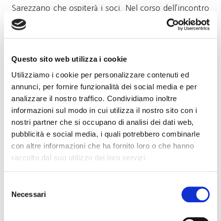
Sarezzano che ospiterà i soci. Nel corso dell’incontro
vi sarà la presentazione del Consorzio e la visita della
cantina. Seguirà la degustazione.
Ci sposteremo per il pranzo presso l’Osteria la Rava e
Questo sito web utilizza i cookie
la Fava che si trova sempre a Sarezzano, a pochi
Utilizziamo i cookie per personalizzare contenuti ed
minuti dalla cantina Vigneti Repetto. Nel pomeriggio
annunci, per fornire funzionalità dei social media e per
analizzare il nostro traffico. Condividiamo inoltre
il programma proseguirà con altri appuntamenti fra
informazioni sul modo in cui utilizza il nostro sito con i
vino e cultura. Dopo la visita è previsto il rientro a
nostri partner che si occupano di analisi dei dati web,
Savona.
pubblicità e social media, i quali potrebbero combinarle
con altre informazioni che ha fornito loro o che hanno
Questo è il programma generale della giornata che vi
raccolto dal suo utilizzo dei loro servizi.
mandiamo perché possiate segnarvi l’appuntamento
in agenda, confidando che possiate partecipare
Selezione
numerosi.
Necessari
del
consenso
Si invitano i Soci che intendono partecipare a