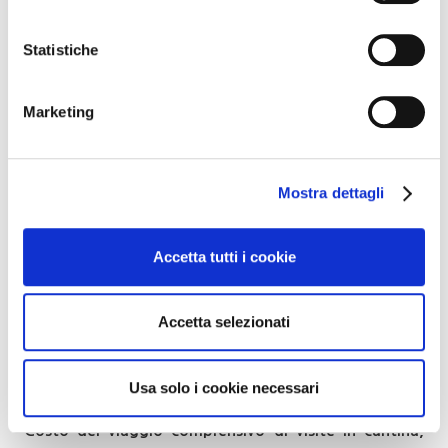
Vallee d’Aosta DOP Chardonnay
Statistiche
Valle d’Aosta DOP Torrette
Marketing
Valle d’Aosta DOP Gamay
Vin du Paradis
Mostra dettagli
Al termine della giornata, se vi sarà tempo, è prevista
una sosta ad Aosta dove ci sarà la Fiera di Sant’Orso.
Accetta tutti i cookie
Per partecipare all’itinerario è necessario essere
muniti di Super Green pass.
Accetta selezionati
La partenza da Savona in Pullman da Piazza Mameli
alle ore 7,30 ed il rientro entro le ore 19,30/20.00.
Usa solo i cookie necessari
Costo del viaggio comprensivo di visite in cantina,