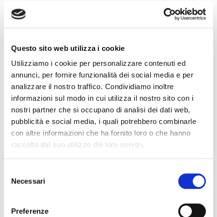
il pranzo presso l’agriturismo aziendale, con i vini in
abbinamento.
Questo sito web utilizza i cookie
Utilizziamo i cookie per personalizzare contenuti ed
Il menu:
annunci, per fornire funzionalità dei social media e per
analizzare il nostro traffico. Condividiamo inoltre
Piccolo Flan di Topinambur in bagna cauda
informazioni sul modo in cui utilizza il nostro sito con i
Piatto di Mocetta, cipolle caramellate e Salignon
nostri partner che si occupano di analisi dei dati web,
pubblicità e social media, i quali potrebbero combinarle
Tagliolini con ragù di selvaggina
con altre informazioni che ha fornito loro o che hanno
Rollè di Maialino Valdostano con crema di patate e
raccolto dal suo utilizzo dei loro servizi.
carote
Selezione
Torta La Source
Necessari
del
consenso
Preferenze
I vini in abbinamento: