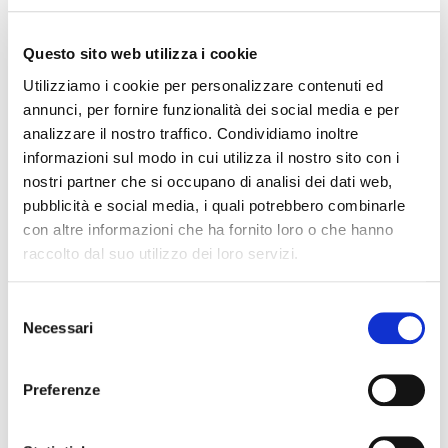
Il programma sarà il seguente:
Questo sito web utilizza i cookie
Visita alle cantine naturali di stagionatura del
Utilizziamo i cookie per personalizzare contenuti ed
Culatello di Zibello e spiegazione sull’origine e
annunci, per fornire funzionalità dei social media e per
analizzare il nostro traffico. Condividiamo inoltre
lavorazione del Culatello, dopo di ché ci tratterremo
informazioni sul modo in cui utilizza il nostro sito con i
per il pranzo che sarà così composto:
nostri partner che si occupano di analisi dei dati web,
pubblicità e social media, i quali potrebbero combinarle
Aperitivo di benvenuto con 2 vini Dora e Febo,
con altre informazioni che ha fornito loro o che hanno
prodotti con metodo classico, a tavola con Culatello
raccolto dal suo utilizzo dei loro servizi.
di Zibello di due stagionature, salame nostrano, spalla
cruda di Palasone, pancetta con polenta al forno e
Selezione
salame saltato in padella con vino bianco; il tutto
Necessari
del
verrà accompagnato con verdure di stagione e
consenso
verdure in agrodolce ed il vino Fortana (vitigno
Preferenze
autoctono dell’Emilia) dell’Emilia IGT con
fermentazione in bottiglia, a seguire parmigiano