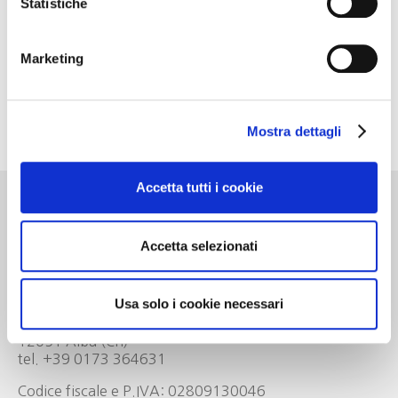
Statistiche
reggiano con marmellata e torta della nonna Silvia,
caffè e digestivi.
Marketing
Costo a persona euro 35,00.
Il Delegato Club Mugello Go Wine
Mostra dettagli
Roberto Ciancolini
Accetta tutti i cookie
Go Wine
Accetta selezionati
Associazione Go Wine
Usa solo i cookie necessari
Via Vida, 6
12051 Alba (Cn)
tel. +39 0173 364631
Codice fiscale e P.IVA: 02809130046