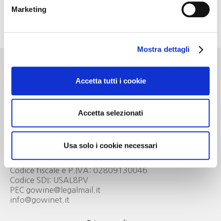
Marketing
Il costo della serata è di €22 per i Soci Go Wine, €26
per gli ospiti.
Mostra dettagli
Accetta tutti i cookie
Go Wine
Accetta selezionati
Associazione Go Wine
Via Vida, 6
12051 Alba (Cn)
Usa solo i cookie necessari
tel. +39 0173 364631
Codice fiscale e P.IVA: 02809130046
Codice SDI: USAL8PV
PEC gowine@legalmail.it
info@gowinet.it