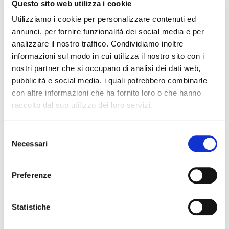
Questo sito web utilizza i cookie
Degusteremo una selezione di 8 etichette dedicate
Utilizziamo i cookie per personalizzare contenuti ed
annunci, per fornire funzionalità dei social media e per
alla varietà che firma i grandi vini rossi del Piemonte.
analizzare il nostro traffico. Condividiamo inoltre
Attraverso le principali denominazioni Barolo,
informazioni sul modo in cui utilizza il nostro sito con i
Barbaresco e Roero, sulle colline attorno ad Alba e
nostri partner che si occupano di analisi dei dati web,
con alcune escursioni in Piemonte.
pubblicità e social media, i quali potrebbero combinarle
con altre informazioni che ha fornito loro o che hanno
Un format diverso e riprende l’appuntamento svoltosi
raccolto dal suo utilizzo dei loro servizi.
in maggio: seduti, con un piatto in abbinamento
(compreso nella quota) e con la possibilità
Selezione
(facoltativa) di ordinare altri piatti a Vostra scelta
Necessari
del
(con pagamento a parte).
consenso
Preferenze
Una degustazione tematica, nel segno della
community di Go Wine, con il piacere dell’assaggio e
Statistiche
dello stare insieme, con la cortese collaborazione
della Osteria Alle Vettovaglie che ci ospita.