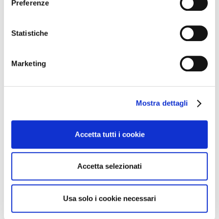
Preferenze
Francesco dedicherà un menu particolare per i soci
Go Wine e i loro amici!
Statistiche
L’evento si svolgerà in piena sicurezza: con tavoli da 4
posti con il dovuto distanziamento, presenza di
Marketing
igienizzanti per le mani, le coppie che partecipano
avranno un loro singolo tavolo. Con la possibilità di
formare gruppi di amici a tavola, sempre con il
Mostra dettagli
distanziamento previsto.
Tema della serata: i vini autoctoni, riprendendo un
Accetta tutti i cookie
tema strategico dell’associazione Go Wine.
Degusteremo una selezione di 8 etichette da nord a
Accetta selezionati
sud d’Italia con le creazioni della cucina di Francesco
Carboni.
Usa solo i cookie necessari
Nei prossimi giorni l’elenco delle etichette in