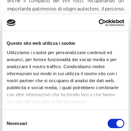
anche il comparto dei vini rossi, recuperando un
importante patrimonio di vitigni autoctoni. Il percorso
di degustazione comprenderà 8 vini, toccando
differenti denominazioni della regione, privilegiando i
monivitigni (con l’eccezione del Collio Bianco), fra vini
bianchi e vini rossi, con una nona etichetta vintage a
Questo sito web utilizza i cookie
sorpresa. In abbinamento sarà offerto un piatto
Utilizziamo i cookie per personalizzare contenuti ed
preparato dalla struttura, un piatto fisso per tutti e
annunci, per fornire funzionalità dei social media e per
altri piatti a Vostra scelta senza obbligo di consumarli.
analizzare il nostro traffico. Condividiamo inoltre
informazioni sul modo in cui utilizza il nostro sito con i
Il costo della serata è di € 23 per i Soci Go Wine, € 26
nostri partner che si occupano di analisi dei dati web,
pubblicità e social media, i quali potrebbero combinarle
per gli ospiti.
con altre informazioni che ha fornito loro o che hanno
I posti sono limitati ed è necessaria la
prenotazione
raccolto dal suo utilizzo dei loro servizi.
contattando la sede di Go Wine alla mail
ufficio.soci@gowinet.it
Selezione
entro martedì 19 maggio p.v..
Necessari
del
Ufficio Soci Go Wine tel.
Per informazioni: