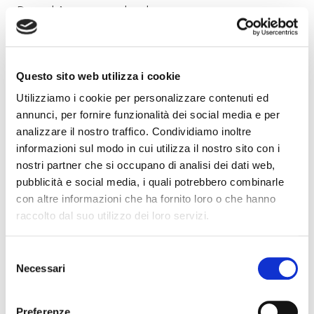
Due ad Arenzano, a bordo mare.
Un appuntamento giunto alla decima edizione, con
un tema che rinnova una formula già sperimentata:
una selezione di 10 vini bianchi d’autore da nord a
Questo sito web utilizza i cookie
sud d’Italia (con qualche scorribanda indietro nel
Utilizziamo i cookie per personalizzare contenuti ed
tempo…) da conoscere e degustare, e un menu
annunci, per fornire funzionalità dei social media e per
servito dalla cucina che guida il convivio. A
analizzare il nostro traffico. Condividiamo inoltre
conclusione due etichette di Moscato arricchiranno e
informazioni sul modo in cui utilizza il nostro sito con i
nostri partner che si occupano di analisi dei dati web,
completeranno gli abbinamenti proposti.
pubblicità e social media, i quali potrebbero combinarle
con altre informazioni che ha fornito loro o che hanno
IL MENU
raccolto dal suo utilizzo dei loro servizi.
Fritto Misto con Totani, Gamberetti, Acciughe e
Selezione
Panissa
Necessari
del
Calamarata al Nero di Seppia con Cozze e Pinoli
consenso
Totani alla Pietra con contorno di Verdure Grigliate
Preferenze
Panna Cotta con riduzione ai Frutti Rossi