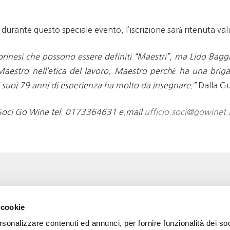
urante questo speciale evento, l’iscrizione sarà ritenuta val
torinesi che possono essere definiti “Maestri”, ma Lido Bag
 Maestro nell’etica del lavoro, Maestro perchè ha una briga
 suoi 79 anni di esperienza ha molto da insegnare.”
Dalla Gu
 Soci Go Wine tel. 0173364631 e.mail
ufficio.soci@gowinet.i
Associazione Go Wine
Wine
 cookie
ssociazione
Via Vida, 6
rsonalizzare contenuti ed annunci, per fornire funzionalità dei so
12051 Alba (Cn)