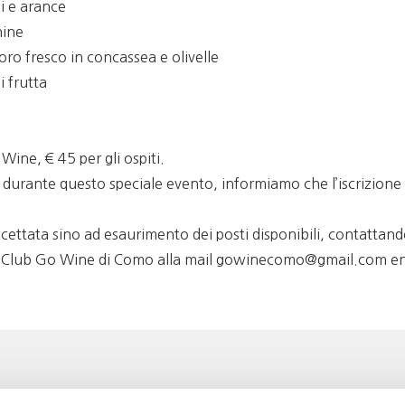
i e arance
hine
o fresco in concassea e olivelle
 frutta
 Wine, € 45 per gli ospiti.
urante questo speciale evento, informiamo che l’iscrizione sa
ccettata sino ad esaurimento dei posti disponibili, contattan
il Club Go Wine di Como alla mail gowinecomo@gmail.com ent
Associazione Go Wine
Wine