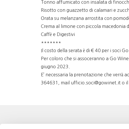
Tonno affumicato con insalata di finocch
Risotto con guazzetto di calamari e zucc
Orata su melanzana arrostita con pomodor
Crema al limone con piccola macedonia di
Caffè e Digestivi
*******
Il costo della serata è di € 40 per i soci Go
Per coloro che si assoceranno a Go Wine d
giugno 2023.
E’ necessaria la prenotazione che verrà a
364631, mail ufficio.soci@gowinet.it o 
Eventi
Go 