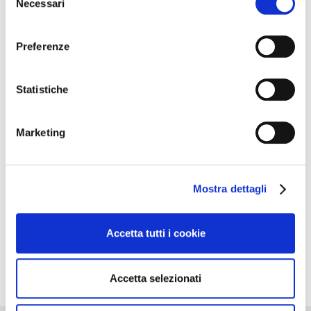
Necessari
del
Seguendo quindi il suo esempio, vogliamo incontrarVi
consenso
tutti in assemblea: oltre a presentarVi il programma
Preferenze
annuale, proporremo da subito alcune iniziative per
ricordare Gioacchino La Franca.
Statistiche
Nel corso dell’incontro i soci che devono rinnovare la
quota potranno farlo.
Marketing
A tutti i soci ordinari che interverranno verrà
omaggiata una bottiglia di vino come primo benefit
Mostra dettagli
della stagione.
Confidiamo in una presenza numerosa (saremo
Accetta tutti i cookie
all’aperto, in spazi ampi e con il dovuto
distanziamento) e cogliamo l’occasione per porgere i
Accetta selezionati
più cordiali saluti.