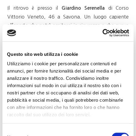
Il ritrovo è presso il
di Corso
Giardino Serenella
Vittorio Veneto, 46 a Savona. Un luogo capiente
all’aperto che potrà ospitarci in sicurezza e che aveva
ospitato l’anno scorso in luglio una degustazione.
Nel corso della serata presenteremo il programma di
Questo sito web utilizza i cookie
attività e cercheremo di onorare almeno in parte il
Utilizziamo i cookie per personalizzare contenuti ed
programma del 2020, che fu presentato da
annunci, per fornire funzionalità dei social media e per
Gioacchino La Franca a inizio dello scorso anno e che
analizzare il nostro traffico. Condividiamo inoltre
poi, nei fatti, non si è potuto svolgere.
informazioni sul modo in cui utilizza il nostro sito con i
nostri partner che si occupano di analisi dei dati web,
Con alcuni adattamenti lo riproporremo per i mesi
pubblicità e social media, i quali potrebbero combinarle
futuri: si è creato un gruppo di lavoro con il
con altre informazioni che ha fornito loro o che hanno
riferimento della sede nazionale affinchè tutti gli
raccolto dal suo utilizzo dei loro servizi.
aspetti organizzativi funzionino al meglio, come
pensiamo avrebbe auspicato Gioacchino.
Selezione