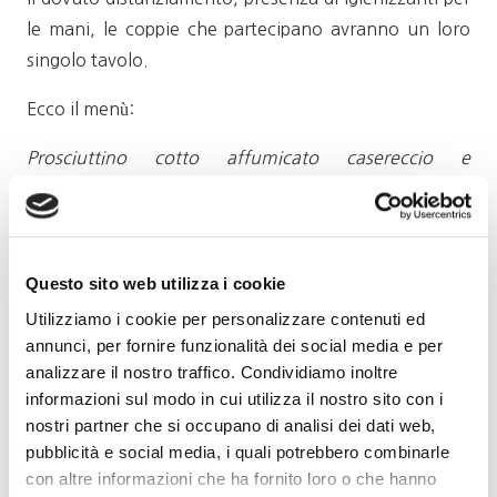
le mani, le coppie che partecipano avranno un loro
singolo tavolo.
Ecco il menù:
Prosciuttino cotto affumicato casereccio e
stracciatella
Minestrone alla genovese
Pansoti cacio noci e miele
Arrostino cotto nel latte e castagne.
Questo sito web utilizza i cookie
Panna cotta ai cachi
Utilizziamo i cookie per personalizzare contenuti ed
annunci, per fornire funzionalità dei social media e per
Il costo della serata è di € 50 per i soci Go Wine, € 55
analizzare il nostro traffico. Condividiamo inoltre
per gli ospiti.
informazioni sul modo in cui utilizza il nostro sito con i
nostri partner che si occupano di analisi dei dati web,
L’evento si inserisce nel programma annuale di Go
pubblicità e social media, i quali potrebbero combinarle
Wine a Genova e i soci possono usufruire dei benefit
con altre informazioni che ha fornito loro o che hanno