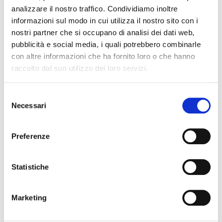
analizzare il nostro traffico. Condividiamo inoltre
.Montepulciano d’Abruzzo Harimann 2020,
informazioni sul modo in cui utilizza il nostro sito con i
Pasetti, Francavilla al Mare (Ch)
nostri partner che si occupano di analisi dei dati web,
Casauria Montepulciano d’Abruzzo Riserva Di
pubblicità e social media, i quali potrebbero combinarle
Me Di Te 2015, Guardiani Farchione, Tocco da
con altre informazioni che ha fornito loro o che hanno
raccolto dal suo utilizzo dei loro servizi.
Casauria (Pe)
Montepulciano d’Abruzzo Riserva Enisio 2015,
Selezione
Tocco, Alanno (Pe)
Necessari
del
consenso
Accompagnerà la degustazione il seguente menù:
Preferenze
Tomino cremoso con radicchio stufato e uva bianca
Statistiche
Maccheroncelli di Gragnano al ragù d’anatra e agrumi
Filetto di maialino al rosso di Montepulciano frutti di
Marketing
bosco e patate novelle al forno