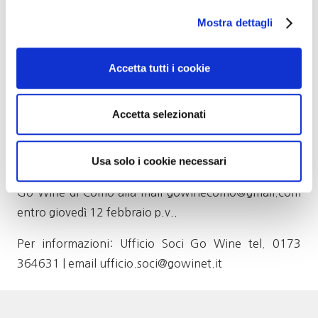
Tiramisù
Mostra dettagli
Il costo della serata è di euro 55,00 per i soci e euro
58,00 per i loro accompagnatori.
Accetta tutti i cookie
I posti sono limitati. Per coloro che ancora devono
prenotare ricordiamo che è necessaria la
Accetta selezionati
prenotazione e che verrà accettata sino ad
esaurimento dei posti disponibili, contattando la sede
Usa solo i cookie necessari
di Go Wine alla mail ufficio.soci@gowinet.it o il Club
Go Wine di Como alla mail gowinecomo@gmail.com
entro giovedì 12 febbraio p.v..
Per informazioni: Ufficio Soci Go Wine tel. 0173
364631 | email ufficio.soci@gowinet.it