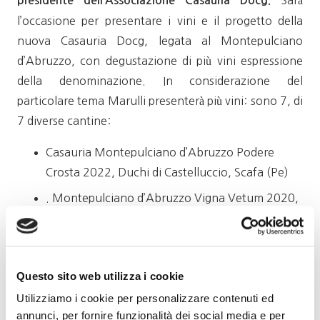
Sarà
presidente dell’Associazione Casauria Docg.
l’occasione per presentare i vini e il progetto della
nuova Casauria Docg, legata al Montepulciano
d’Abruzzo, con degustazione di più vini espressione
della denominazione. In considerazione del
particolare tema Marulli presenterà più vini: sono 7, di
7 diverse cantine:
Casauria Montepulciano d’Abruzzo Podere
Crosta 2022, Duchi di Castelluccio, Scafa (Pe)
. Montepulciano d’Abruzzo Vigna Vetum 2020,
Terzini, Tocco da Casauria (Pe)
.Casauria Montepulciano d’Abruzzo Riserva
2020, Castorani, Alanno (Pe)
Questo sito web utilizza i cookie
.Montepulciano d’Abruzzo DNA 2020, Chiusa
Utilizziamo i cookie per personalizzare contenuti ed
Grande, Nocciano (Pe)
annunci, per fornire funzionalità dei social media e per