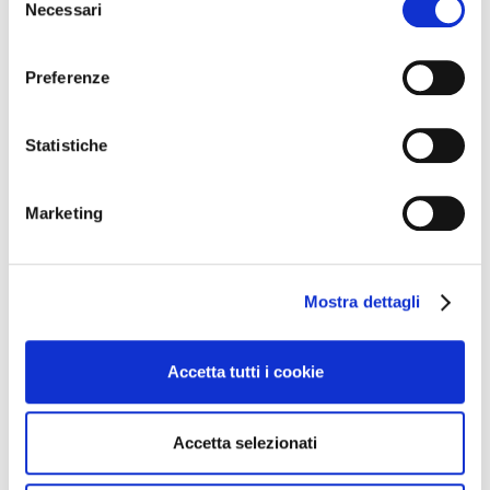
Necessari
del
Ricci Curbastro e Tenuta Ambrosini
consenso
Preferenze
07
Statistiche
Giu
2026
Marketing
Mostra dettagli
Eventi
Percorsi in Franciacorta
Accetta tutti i cookie
Visita in Cantina
Accetta selezionati
Ricci Curbastro e Tenuta Ambrosini