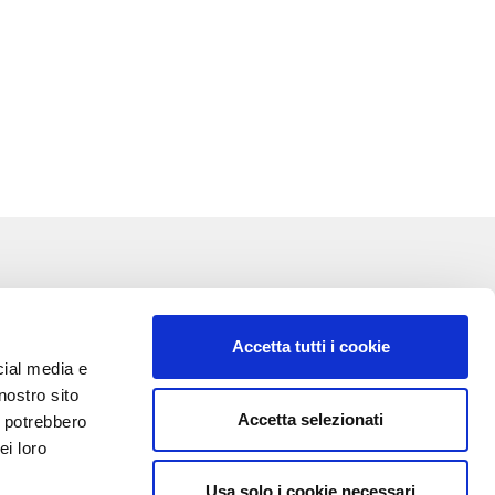
Accetta tutti i cookie
cial media e
nostro sito
Accetta selezionati
i potrebbero
VA:
ei loro
Usa solo i cookie necessari