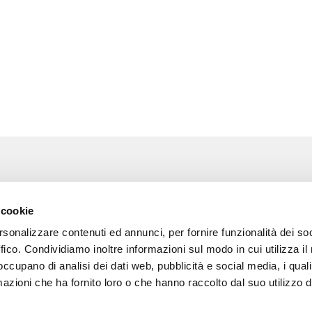
Associazione Go Wine
Wine
 cookie
ssociazione
Via Vida, 6
rsonalizzare contenuti ed annunci, per fornire funzionalità dei so
12051 Alba (Cn)
 amici di Go Wine
tel. +39 0173 364631
ffico. Condividiamo inoltre informazioni sul modo in cui utilizza il 
 occupano di analisi dei dati web, pubblicità e social media, i qual
a stampa
Codice fiscale e P.I
azioni che ha fornito loro o che hanno raccolto dal suo utilizzo d
02809130046
tatti
Codice SDI: USAL8PV