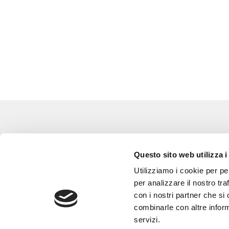
Eventi
Go 
Questo sito web utilizza i
Corsi e Progetti culturali
L’a
Utilizziamo i cookie per pe
Privacy policy
Gli
per analizzare il nostro tra
con i nostri partner che si
Cookie policy
Are
combinarle con altre inform
Con
servizi.