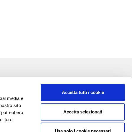
Accetta tutti i cookie
cial media e
nostro sito
Accetta selezionati
i potrebbero
VA:
ei loro
Usa solo i cookie necessari