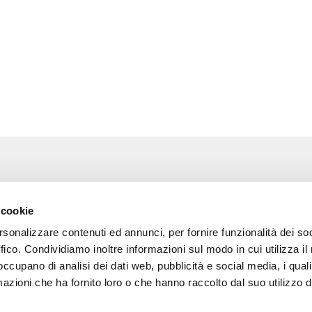
Associazione Go Wine
Wine
 cookie
ssociazione
Via Vida, 6
rsonalizzare contenuti ed annunci, per fornire funzionalità dei so
12051 Alba (Cn)
 amici di Go Wine
tel. +39 0173 364631
ffico. Condividiamo inoltre informazioni sul modo in cui utilizza il 
 occupano di analisi dei dati web, pubblicità e social media, i qual
a stampa
Codice fiscale e P.I
azioni che ha fornito loro o che hanno raccolto dal suo utilizzo d
02809130046
tatti
Codice SDI: USAL8PV