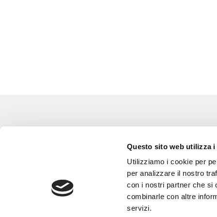
Eventi
Go 
Questo sito web utilizza i
Corsi e Progetti culturali
L’a
Utilizziamo i cookie per pe
Privacy policy
Gli
per analizzare il nostro tra
con i nostri partner che si
Cookie policy
Are
combinarle con altre inform
Con
servizi.