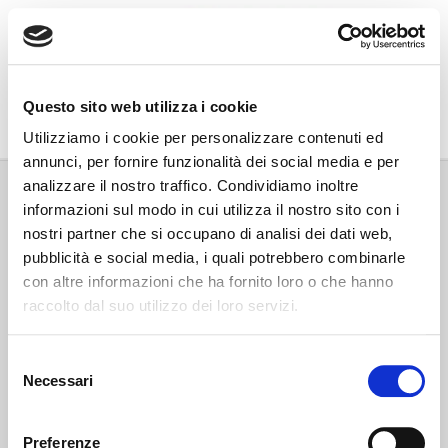
Go Wine
Questo sito web utilizza i cookie
Associazione Go Wine
Utilizziamo i cookie per personalizzare contenuti ed
annunci, per fornire funzionalità dei social media e per
Via Vida, 6
analizzare il nostro traffico. Condividiamo inoltre
12051 Alba (Cn)
informazioni sul modo in cui utilizza il nostro sito con i
tel. +39 0173 364631
nostri partner che si occupano di analisi dei dati web,
Codice fiscale e P.IVA: 02809130046
pubblicità e social media, i quali potrebbero combinarle
Codice SDI: USAL8PV
con altre informazioni che ha fornito loro o che hanno
PEC gowine@legalmail.it
raccolto dal suo utilizzo dei loro servizi.
info@gowinet.it
Privacy policy
Selezione
Necessari
del
Cookie policy
consenso
Preferenze