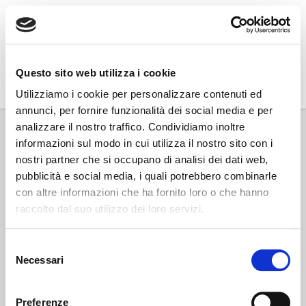
Go Wine
Questo sito web utilizza i cookie
Associazione Go Wine
Utilizziamo i cookie per personalizzare contenuti ed
annunci, per fornire funzionalità dei social media e per
Via Vida, 6
analizzare il nostro traffico. Condividiamo inoltre
12051 Alba (Cn)
informazioni sul modo in cui utilizza il nostro sito con i
tel. +39 0173 364631
nostri partner che si occupano di analisi dei dati web,
Codice fiscale e P.IVA: 02809130046
pubblicità e social media, i quali potrebbero combinarle
Codice SDI: USAL8PV
con altre informazioni che ha fornito loro o che hanno
PEC gowine@legalmail.it
raccolto dal suo utilizzo dei loro servizi.
info@gowinet.it
Privacy policy
Selezione
Necessari
del
Cookie policy
consenso
Preferenze