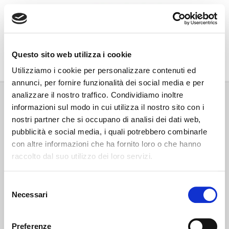
Go Wine
Questo sito web utilizza i cookie
Associazione Go Wine
Utilizziamo i cookie per personalizzare contenuti ed
annunci, per fornire funzionalità dei social media e per
Via Vida, 6
analizzare il nostro traffico. Condividiamo inoltre
12051 Alba (Cn)
informazioni sul modo in cui utilizza il nostro sito con i
tel. +39 0173 364631
nostri partner che si occupano di analisi dei dati web,
Codice fiscale e P.IVA: 02809130046
pubblicità e social media, i quali potrebbero combinarle
Codice SDI: USAL8PV
con altre informazioni che ha fornito loro o che hanno
PEC gowine@legalmail.it
raccolto dal suo utilizzo dei loro servizi.
info@gowinet.it
Privacy policy
Selezione
Necessari
del
Cookie policy
consenso
Preferenze