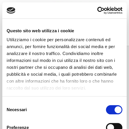
Go Wine
Questo sito web utilizza i cookie
Associazione Go Wine
Utilizziamo i cookie per personalizzare contenuti ed
annunci, per fornire funzionalità dei social media e per
Via Vida, 6
analizzare il nostro traffico. Condividiamo inoltre
12051 Alba (Cn)
informazioni sul modo in cui utilizza il nostro sito con i
tel. +39 0173 364631
nostri partner che si occupano di analisi dei dati web,
Codice fiscale e P.IVA: 02809130046
pubblicità e social media, i quali potrebbero combinarle
Codice SDI: USAL8PV
con altre informazioni che ha fornito loro o che hanno
PEC gowine@legalmail.it
raccolto dal suo utilizzo dei loro servizi.
info@gowinet.it
Privacy policy
Selezione
Necessari
del
Cookie policy
consenso
Preferenze