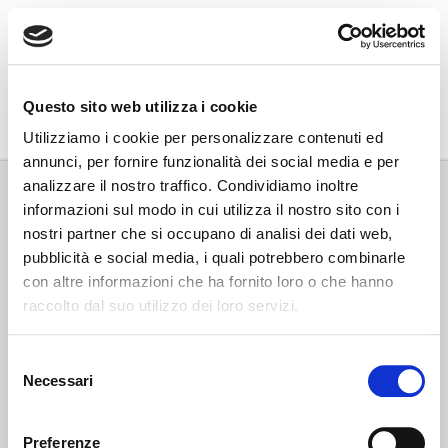
Go Wine
Questo sito web utilizza i cookie
Associazione Go Wine
Utilizziamo i cookie per personalizzare contenuti ed
annunci, per fornire funzionalità dei social media e per
Via Vida, 6
analizzare il nostro traffico. Condividiamo inoltre
12051 Alba (Cn)
informazioni sul modo in cui utilizza il nostro sito con i
tel. +39 0173 364631
nostri partner che si occupano di analisi dei dati web,
Codice fiscale e P.IVA: 02809130046
pubblicità e social media, i quali potrebbero combinarle
Codice SDI: USAL8PV
con altre informazioni che ha fornito loro o che hanno
PEC gowine@legalmail.it
raccolto dal suo utilizzo dei loro servizi.
info@gowinet.it
Privacy policy
Selezione
Necessari
del
Cookie policy
consenso
Preferenze