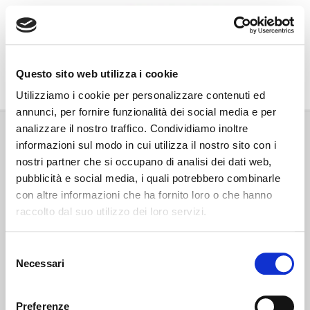
Go Wine
Questo sito web utilizza i cookie
Associazione Go Wine
Utilizziamo i cookie per personalizzare contenuti ed
annunci, per fornire funzionalità dei social media e per
Via Vida, 6
analizzare il nostro traffico. Condividiamo inoltre
12051 Alba (Cn)
informazioni sul modo in cui utilizza il nostro sito con i
tel. +39 0173 364631
nostri partner che si occupano di analisi dei dati web,
Codice fiscale e P.IVA: 02809130046
pubblicità e social media, i quali potrebbero combinarle
Codice SDI: USAL8PV
con altre informazioni che ha fornito loro o che hanno
PEC gowine@legalmail.it
raccolto dal suo utilizzo dei loro servizi.
info@gowinet.it
Privacy policy
Selezione
Necessari
del
Cookie policy
consenso
Preferenze