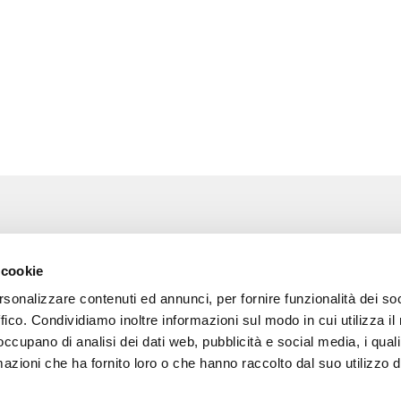
Associazione Go Wine
Wine
 cookie
ssociazione
Via Vida, 6
rsonalizzare contenuti ed annunci, per fornire funzionalità dei so
12051 Alba (Cn)
 amici di Go Wine
tel. +39 0173 364631
ffico. Condividiamo inoltre informazioni sul modo in cui utilizza il 
 occupano di analisi dei dati web, pubblicità e social media, i qual
a stampa
Codice fiscale e P.I
azioni che ha fornito loro o che hanno raccolto dal suo utilizzo d
02809130046
tatti
Codice SDI: USAL8PV