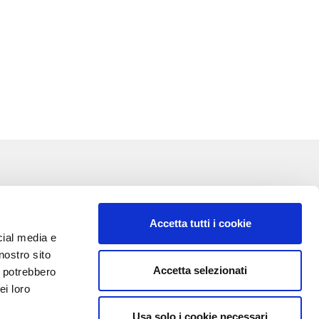
Accetta tutti i cookie
cial media e
nostro sito
Accetta selezionati
i potrebbero
VA:
ei loro
Usa solo i cookie necessari