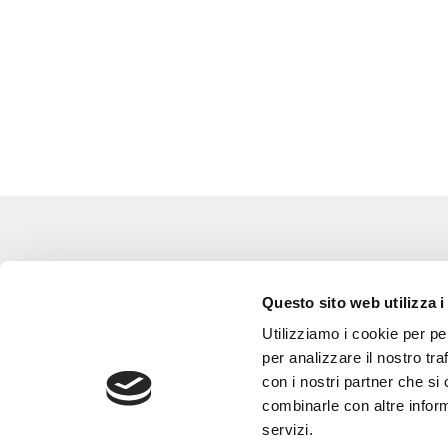
Eventi
Go 
Questo sito web utilizza i
Corsi e Progetti culturali
L’a
Utilizziamo i cookie per pe
Privacy policy
Gli
per analizzare il nostro tra
con i nostri partner che si
Cookie policy
Are
combinarle con altre inform
Con
servizi.