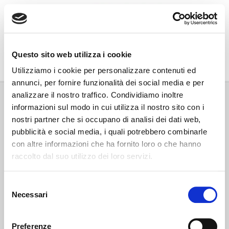
Go Wine
Questo sito web utilizza i cookie
Associazione Go Wine
Utilizziamo i cookie per personalizzare contenuti ed
annunci, per fornire funzionalità dei social media e per
Via Vida, 6
analizzare il nostro traffico. Condividiamo inoltre
12051 Alba (Cn)
informazioni sul modo in cui utilizza il nostro sito con i
tel. +39 0173 364631
nostri partner che si occupano di analisi dei dati web,
Codice fiscale e P.IVA: 02809130046
pubblicità e social media, i quali potrebbero combinarle
Codice SDI: USAL8PV
con altre informazioni che ha fornito loro o che hanno
PEC gowine@legalmail.it
raccolto dal suo utilizzo dei loro servizi.
info@gowinet.it
Privacy policy
Selezione
Necessari
del
Cookie policy
consenso
Preferenze