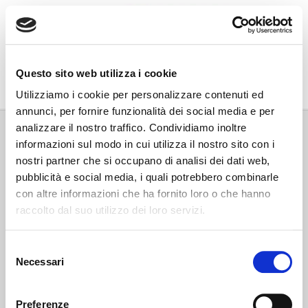
Go Wine
Questo sito web utilizza i cookie
Associazione Go Wine
Utilizziamo i cookie per personalizzare contenuti ed
annunci, per fornire funzionalità dei social media e per
Via Vida, 6
analizzare il nostro traffico. Condividiamo inoltre
12051 Alba (Cn)
informazioni sul modo in cui utilizza il nostro sito con i
tel. +39 0173 364631
nostri partner che si occupano di analisi dei dati web,
Codice fiscale e P.IVA: 02809130046
pubblicità e social media, i quali potrebbero combinarle
Codice SDI: USAL8PV
con altre informazioni che ha fornito loro o che hanno
PEC gowine@legalmail.it
raccolto dal suo utilizzo dei loro servizi.
info@gowinet.it
Privacy policy
Selezione
Necessari
del
Cookie policy
consenso
Preferenze