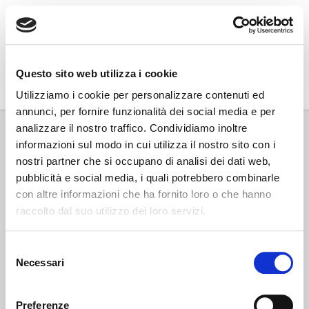
Go Wine
Questo sito web utilizza i cookie
Associazione Go Wine
Utilizziamo i cookie per personalizzare contenuti ed
annunci, per fornire funzionalità dei social media e per
Via Vida, 6
analizzare il nostro traffico. Condividiamo inoltre
12051 Alba (Cn)
informazioni sul modo in cui utilizza il nostro sito con i
tel. +39 0173 364631
nostri partner che si occupano di analisi dei dati web,
Codice fiscale e P.IVA: 02809130046
pubblicità e social media, i quali potrebbero combinarle
Codice SDI: USAL8PV
con altre informazioni che ha fornito loro o che hanno
PEC gowine@legalmail.it
raccolto dal suo utilizzo dei loro servizi.
info@gowinet.it
Privacy policy
Selezione
Necessari
del
Cookie policy
consenso
Preferenze