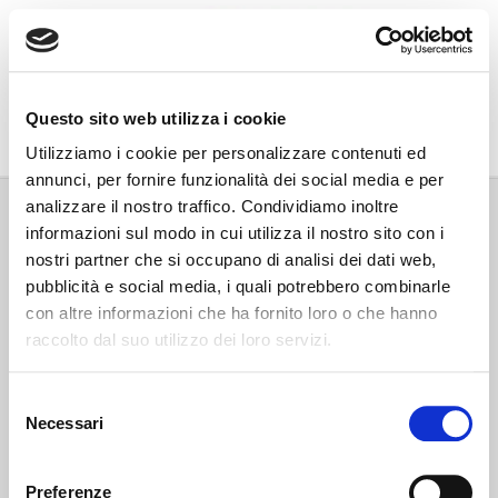
Go Wine
Questo sito web utilizza i cookie
Associazione Go Wine
Utilizziamo i cookie per personalizzare contenuti ed
annunci, per fornire funzionalità dei social media e per
Via Vida, 6
analizzare il nostro traffico. Condividiamo inoltre
12051 Alba (Cn)
informazioni sul modo in cui utilizza il nostro sito con i
tel. +39 0173 364631
nostri partner che si occupano di analisi dei dati web,
Codice fiscale e P.IVA: 02809130046
pubblicità e social media, i quali potrebbero combinarle
Codice SDI: USAL8PV
con altre informazioni che ha fornito loro o che hanno
PEC gowine@legalmail.it
raccolto dal suo utilizzo dei loro servizi.
info@gowinet.it
Privacy policy
Selezione
Necessari
del
Cookie policy
consenso
Preferenze