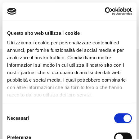
Go Wine
Questo sito web utilizza i cookie
Associazione Go Wine
Utilizziamo i cookie per personalizzare contenuti ed
annunci, per fornire funzionalità dei social media e per
Via Vida, 6
analizzare il nostro traffico. Condividiamo inoltre
12051 Alba (Cn)
informazioni sul modo in cui utilizza il nostro sito con i
tel. +39 0173 364631
nostri partner che si occupano di analisi dei dati web,
Codice fiscale e P.IVA: 02809130046
pubblicità e social media, i quali potrebbero combinarle
Codice SDI: USAL8PV
con altre informazioni che ha fornito loro o che hanno
PEC gowine@legalmail.it
raccolto dal suo utilizzo dei loro servizi.
info@gowinet.it
Privacy policy
Selezione
Necessari
del
Cookie policy
consenso
Preferenze