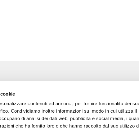
Associazione Go Wine
Wine
 cookie
ssociazione
Via Vida, 6
rsonalizzare contenuti ed annunci, per fornire funzionalità dei so
12051 Alba (Cn)
 amici di Go Wine
tel. +39 0173 364631
ffico. Condividiamo inoltre informazioni sul modo in cui utilizza il 
 occupano di analisi dei dati web, pubblicità e social media, i qual
a stampa
Codice fiscale e P.I
azioni che ha fornito loro o che hanno raccolto dal suo utilizzo d
02809130046
tatti
Codice SDI: USAL8PV