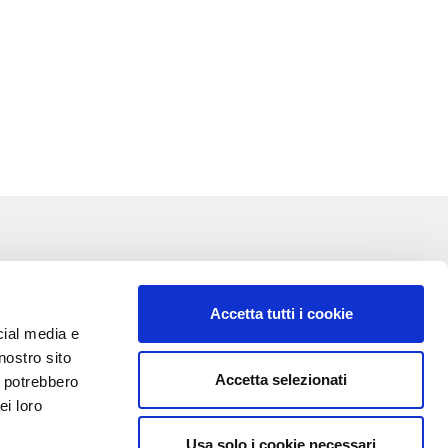
Accetta tutti i cookie
cial media e
nostro sito
Accetta selezionati
i potrebbero
VA:
ei loro
Usa solo i cookie necessari