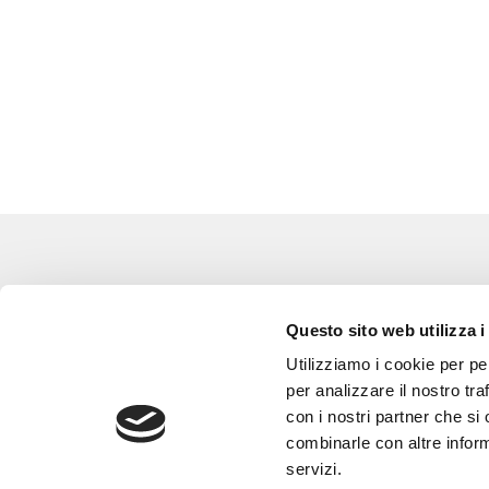
Eventi
Go 
Questo sito web utilizza i
Corsi e Progetti culturali
L’a
Utilizziamo i cookie per pe
Privacy policy
Gli
per analizzare il nostro tra
con i nostri partner che si
Cookie policy
Are
combinarle con altre inform
Con
servizi.