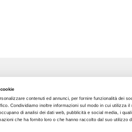
Associazione Go Wine
Wine
 cookie
ssociazione
Via Vida, 6
rsonalizzare contenuti ed annunci, per fornire funzionalità dei so
12051 Alba (Cn)
 amici di Go Wine
tel. +39 0173 364631
ffico. Condividiamo inoltre informazioni sul modo in cui utilizza il 
 occupano di analisi dei dati web, pubblicità e social media, i qual
a stampa
Codice fiscale e P.I
azioni che ha fornito loro o che hanno raccolto dal suo utilizzo d
02809130046
tatti
Codice SDI: USAL8PV