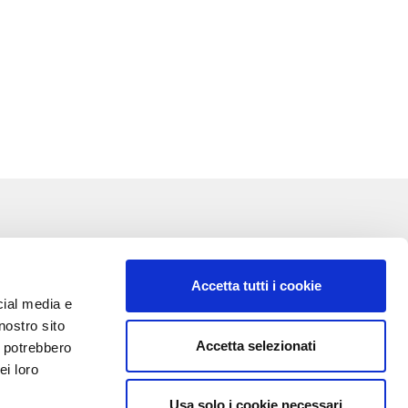
Accetta tutti i cookie
cial media e
nostro sito
Accetta selezionati
i potrebbero
VA:
ei loro
Usa solo i cookie necessari