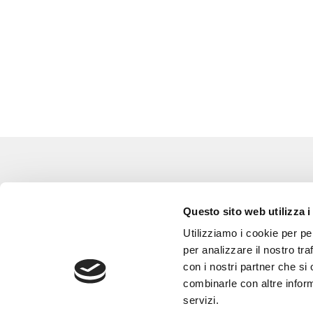
Eventi
Go 
Questo sito web utilizza i
Corsi e Progetti culturali
L’a
Utilizziamo i cookie per pe
Privacy policy
Gli
per analizzare il nostro tra
con i nostri partner che si
Cookie policy
Are
combinarle con altre inform
Con
servizi.