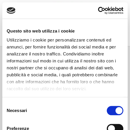
Go Wine
Questo sito web utilizza i cookie
Associazione Go Wine
Utilizziamo i cookie per personalizzare contenuti ed
annunci, per fornire funzionalità dei social media e per
Via Vida, 6
analizzare il nostro traffico. Condividiamo inoltre
12051 Alba (Cn)
informazioni sul modo in cui utilizza il nostro sito con i
tel. +39 0173 364631
nostri partner che si occupano di analisi dei dati web,
Codice fiscale e P.IVA: 02809130046
pubblicità e social media, i quali potrebbero combinarle
Codice SDI: USAL8PV
con altre informazioni che ha fornito loro o che hanno
PEC gowine@legalmail.it
raccolto dal suo utilizzo dei loro servizi.
info@gowinet.it
Privacy policy
Selezione
Necessari
del
Cookie policy
consenso
Preferenze