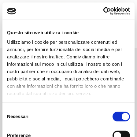
Go Wine
Questo sito web utilizza i cookie
Associazione Go Wine
Utilizziamo i cookie per personalizzare contenuti ed
annunci, per fornire funzionalità dei social media e per
Via Vida, 6
analizzare il nostro traffico. Condividiamo inoltre
12051 Alba (Cn)
informazioni sul modo in cui utilizza il nostro sito con i
tel. +39 0173 364631
nostri partner che si occupano di analisi dei dati web,
Codice fiscale e P.IVA: 02809130046
pubblicità e social media, i quali potrebbero combinarle
Codice SDI: USAL8PV
con altre informazioni che ha fornito loro o che hanno
PEC gowine@legalmail.it
raccolto dal suo utilizzo dei loro servizi.
info@gowinet.it
Privacy policy
Selezione
Necessari
del
Cookie policy
consenso
Preferenze