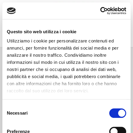
Go Wine
Questo sito web utilizza i cookie
Associazione Go Wine
Utilizziamo i cookie per personalizzare contenuti ed
annunci, per fornire funzionalità dei social media e per
Via Vida, 6
analizzare il nostro traffico. Condividiamo inoltre
12051 Alba (Cn)
informazioni sul modo in cui utilizza il nostro sito con i
tel. +39 0173 364631
nostri partner che si occupano di analisi dei dati web,
Codice fiscale e P.IVA: 02809130046
pubblicità e social media, i quali potrebbero combinarle
Codice SDI: USAL8PV
con altre informazioni che ha fornito loro o che hanno
PEC gowine@legalmail.it
raccolto dal suo utilizzo dei loro servizi.
info@gowinet.it
Privacy policy
Selezione
Necessari
del
Cookie policy
consenso
Preferenze